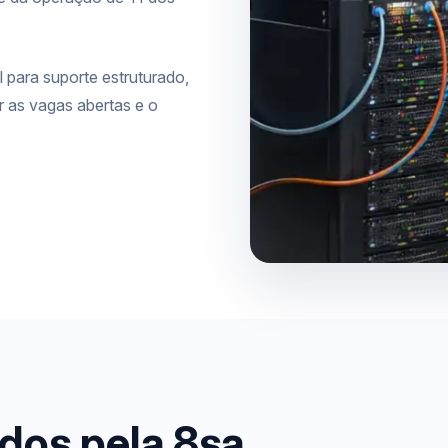
l para suporte estruturado,
r as
vagas abertas e o
dos pela 8sa