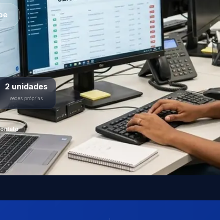
pe
2 unidades
sedes próprias
ontato