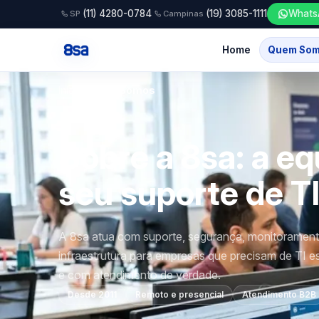
(11) 4280-0784
(19) 3085-1111
Whats
SP
Campinas
Home
Quem So
Início
/
Quem Somos
Sobre a 8sa: a eq
seu suporte de T
A 8sa atua com suporte, segurança, monitorament
infraestrutura para empresas que precisam de TI e
e com atendimento de verdade.
Desde 2011
Remoto e presencial
Atendimento B2B