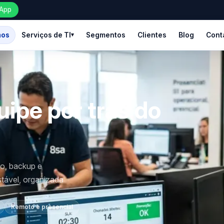
App
mos
Serviços de TI
Segmentos
Clientes
Blog
Cont
uipe por trás do
I
o, backup e
stável, organizada
Remoto e presencial