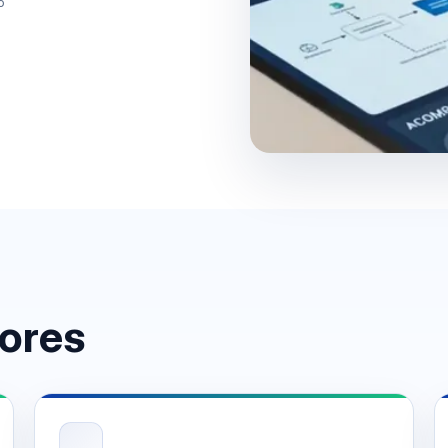
o
lores