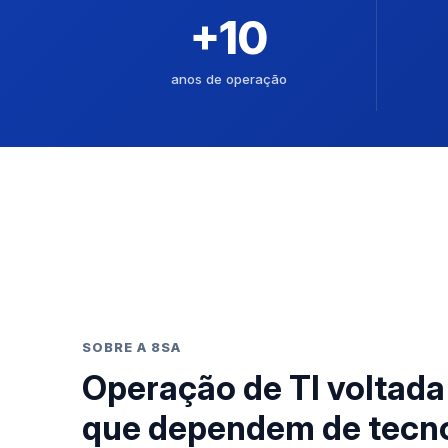
+10
anos de operação
SOBRE A 8SA
Operação de TI voltad
que dependem de tecn