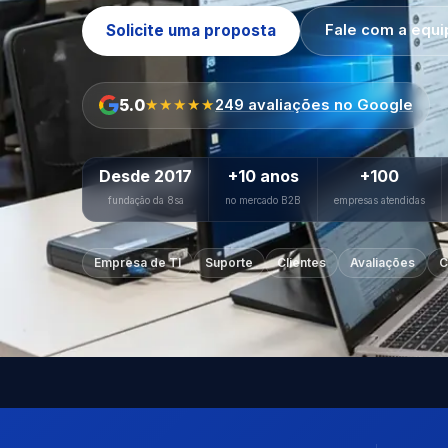
Solicite uma proposta
Fale com a equi
5.0
★★★★★
249 avaliações no Google
Desde 2017
+10 anos
+100
fundação da 8sa
no mercado B2B
empresas atendidas
Empresa de TI
Suporte
Clientes
Avaliações
C
SERVIÇOS: