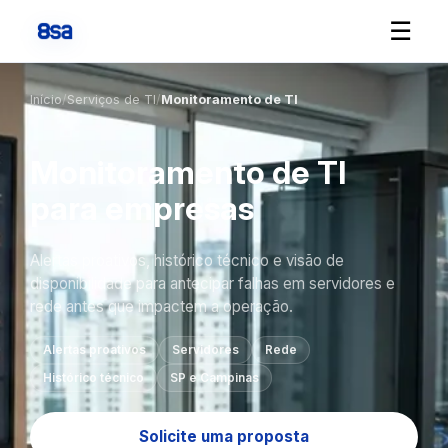
☰
Início
/
Serviços de TI
/
Monitoramento de TI
Monitoramento de TI
para empresas
Alertas proativos, histórico técnico e visão de
disponibilidade para antecipar falhas em servidores e
rede antes que impactem a operação.
Alertas proativos
Servidores
Rede
Histórico técnico
SP e Campinas
Solicite uma proposta