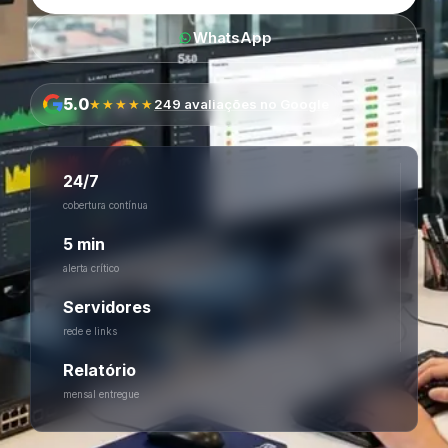
WhatsApp
5.0
★★★★★
249 avaliações no Google
24/7
cobertura contínua
5 min
alerta crítico
Servidores
rede e links
Relatório
mensal entregue