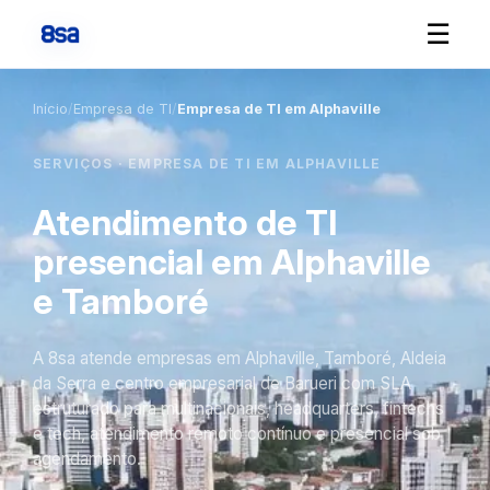
☰
Início
/
Empresa de TI
/
Empresa de TI em Alphaville
SERVIÇOS · EMPRESA DE TI EM ALPHAVILLE
Atendimento de TI
presencial em Alphaville
e Tamboré
A 8sa atende empresas em Alphaville, Tamboré, Aldeia
da Serra e centro empresarial de Barueri com SLA
estruturado para multinacionais, headquarters, fintechs
e tech, atendimento remoto contínuo e presencial sob
agendamento.