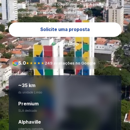
Multinacionais
Centro corporativo
SLA premium
Atendimento estruturado
Grande SP
Solicite uma proposta
WhatsApp
5.0
★★★★★
249 avaliações no Google
~35 km
da unidade Limão
Premium
SLA dedicado
Alphaville
cobertura completa