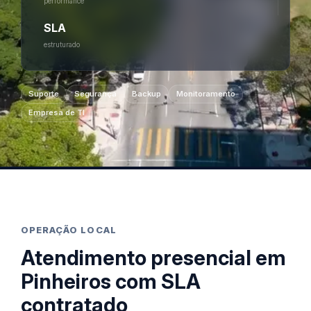
performance
SLA
estruturado
Suporte
Segurança
Backup
Monitoramento
Empresa de TI
OPERAÇÃO LOCAL
Atendimento presencial em
Pinheiros com SLA
contratado