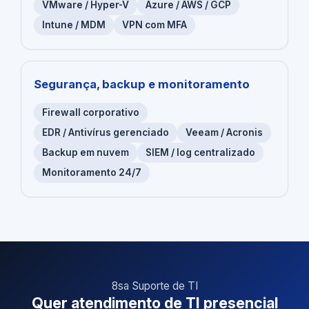
VMware / Hyper-V
Azure / AWS / GCP
Intune / MDM
VPN com MFA
Segurança, backup e monitoramento
Firewall corporativo
EDR / Antivírus gerenciado
Veeam / Acronis
Backup em nuvem
SIEM / log centralizado
Monitoramento 24/7
8sa Suporte de TI
Quer atendimento de TI presencial