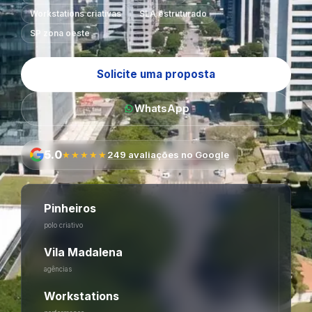
Workstations criativas
SLA estruturado
SP zona oeste
Solicite uma proposta
WhatsApp
5.0
★★★★★
249 avaliações no Google
Pinheiros
polo criativo
Vila Madalena
agências
Workstations