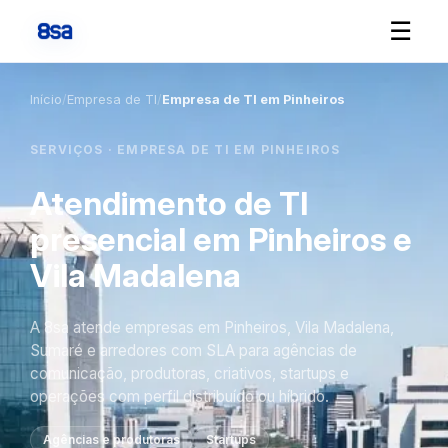
☰
Início
/
Empresa de TI
/
Empresa de TI em Pinheiros
SERVIÇOS · EMPRESA DE TI EM PINHEIROS
Atendimento de TI
presencial em Pinheiros e
Vila Madalena
A 8sa atende empresas em Pinheiros, Vila Madalena,
Sumaré e arredores com SLA para agências de
comunicação, produtoras, criativos, startups e
operações com perfil distribuído ou híbrido.
Agências e produtoras
Startups