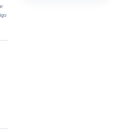
ar
igo