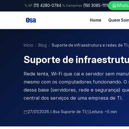
(11) 4280-0784
(19) 3085-1111
Whats
SP
Campinas
Home
Quem So
Início
/
Blog
/
Suporte de infraestrutura e redes de T
Suporte de infraestrut
Rede lenta, Wi-Fi que cai e servidor sem manu
mesmo com os computadores funcionando. O su
dessa base (servidores, rede e segurança) que
central dos serviços de uma
empresa de TI
.
27/01/2026
8sa Suporte de TI
Leitura: ~5 min