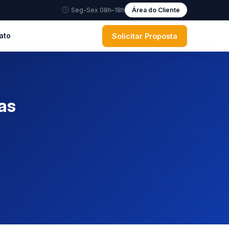
Seg-Sex 08h–18h
Área do Cliente
Solicitar Proposta
ato
as