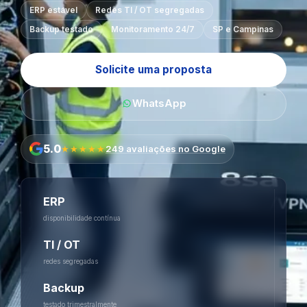
ERP estável
Redes TI / OT segregadas
Backup testado
Monitoramento 24/7
SP e Campinas
Solicite uma proposta
WhatsApp
5.0
★★★★★
249 avaliações no Google
ERP
disponibilidade contínua
TI / OT
redes segregadas
Backup
testado trimestralmente