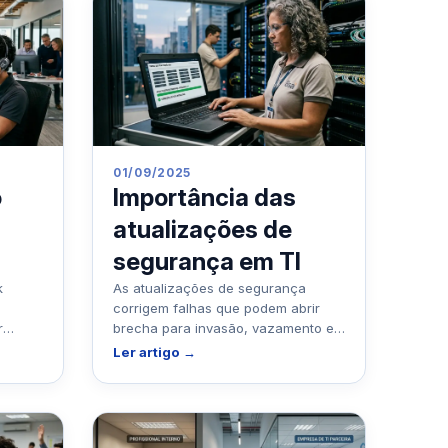
01/09/2025
Importância das
o
atualizações de
segurança em TI
As atualizações de segurança
k
corrigem falhas que podem abrir
brecha para invasão, vazamento e
r
indisponibilidade. Em empresa que
e para
Ler artigo →
depende de i