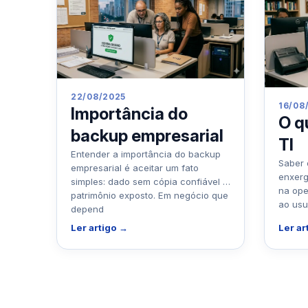
22/08/2025
16/08
Importância do
O q
backup empresarial
TI
Entender a importância do backup
Saber 
empresarial é aceitar um fato
enxerg
simples: dado sem cópia confiável é
na ope
patrimônio exposto. Em negócio que
ao usu
depend
Ler artigo →
Ler ar