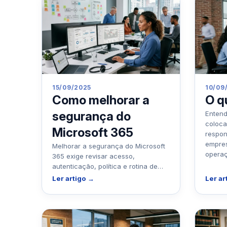
15/09/2025
10/09
Como melhorar a
O q
segurança do
Entend
coloca
Microsoft 365
respon
empres
Melhorar a segurança do Microsoft
operaç
365 exige revisar acesso,
autenticação, política e rotina de
uso, não só marcar opção no painel.
Ler artigo →
Ler ar
Em empres