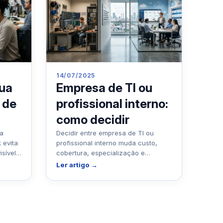
14/07/2025
Empresa de TI ou
sua
profissional interno:
 de
como decidir
Decidir entre empresa de TI ou
 a
profissional interno muda custo,
 evita
cobertura, especialização e
isível,
capacidade de resposta. Para
Ler artigo →
operação que não po