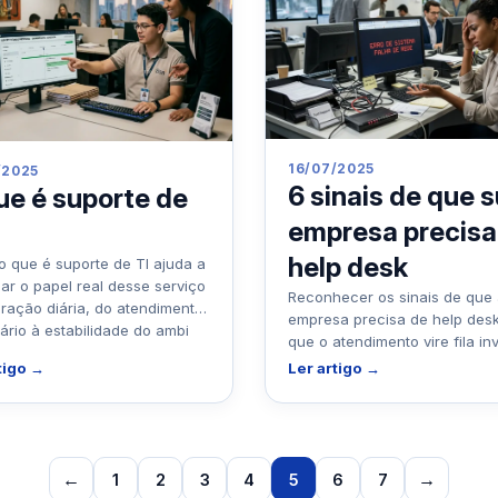
16/07/2025
/2025
6 sinais de que 
ue é suporte de
empresa precisa
help desk
o que é suporte de TI ajuda a
ar o papel real desse serviço
Reconhecer os sinais de que
ração diária, do atendimento
empresa precisa de help desk
ário à estabilidade do ambi
que o atendimento vire fila inv
retrabalho e reclamação
tigo →
Ler artigo →
acumulada. E
←
→
1
2
3
4
5
6
7