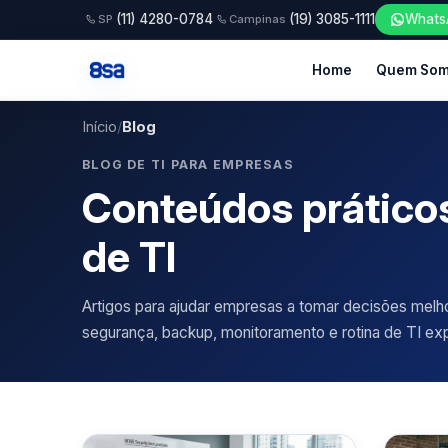
(11) 4280-0784
(19) 3085-1111
Whats
SP
Campinas
Home
Quem So
Início
/
Blog
BLOG DE TI PARA EMPRESAS
Conteúdos práticos
de TI
Artigos para ajudar empresas a tomar decisões melh
segurança, backup, monitoramento e rotina de TI ex