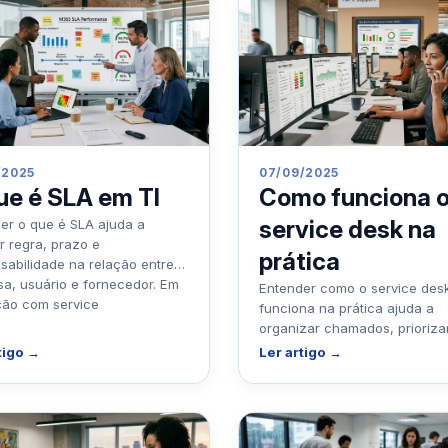
/2025
07/09/2025
ue é SLA em TI
Como funciona 
service desk na
er o que é SLA ajuda a
r regra, prazo e
prática
sabilidade na relação entre
a, usuário e fornecedor. Em
Entender como o service des
ão com service
funciona na prática ajuda a
organizar chamados, prioriza
atendimento e dar visibilidad
tigo →
Ler artigo →
a gestão. Em empr