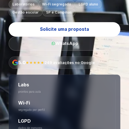
Laboratórios
Wi-Fi segregado
LGPD aluno
Gestão escolar
SP e Campinas
Solicite uma proposta
WhatsApp
5.0
★★★★★
249 avaliações no Google
Labs
prontos para aula
Wi-Fi
segregado por perfil
LGPD
dados de menores