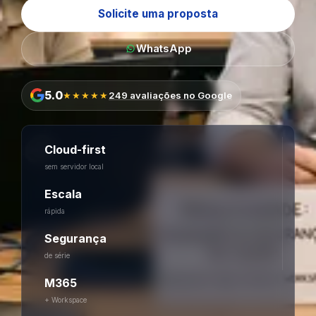
Solicite uma proposta
WhatsApp
5.0
★★★★★
249 avaliações no Google
Cloud-first
sem servidor local
Escala
rápida
Segurança
de série
M365
+ Workspace