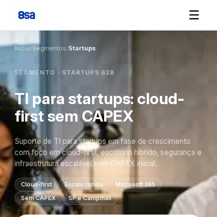
☰
Início
/
Segmentos
/
Startups
SEGMENTO · STARTUPS B2B
TI para startups: cloud-
first sem CAPEX
Suporte de TI para startups em fase de crescimento
com foco em cloud-first, escritório híbrido, segurança e
infraestrutura escalável sem CAPEX inicial.
Cloud-first
Escala rápida
Microsoft 365
Sem CAPEX
SP e Campinas